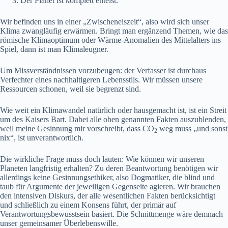
Der Planet ist komplett enteist.
Wir befinden uns in einer „Zwischeneiszeit“, also wird sich unser
Klima zwangläufig erwärmen. Bringt man ergänzend Themen, wie das
römische Klimaoptimum oder Wärme-Anomalien des Mittelalters ins
Spiel, dann ist man Klimaleugner.
Um Missverständnissen vorzubeugen: der Verfasser ist durchaus
Verfechter eines nachhaltigeren Lebensstils. Wir müssen unsere
Ressourcen schonen, weil sie begrenzt sind.
Wie weit ein Klimawandel natürlich oder hausgemacht ist, ist ein Streit
um des Kaisers Bart. Dabei alle oben genannten Fakten auszublenden,
weil meine Gesinnung mir vorschreibt, dass CO
weg muss „und sonst
2
nix“, ist unverantwortlich.
Die wirkliche Frage muss doch lauten: Wie können wir unseren
Planeten langfristig erhalten? Zu deren Beantwortung benötigen wir
allerdings keine Gesinnungsethiker, also Dogmatiker, die blind und
taub für Argumente der jeweiligen Gegenseite agieren. Wir brauchen
den intensiven Diskurs, der alle wesentlichen Fakten berücksichtigt
und schließlich zu einem Konsens führt, der primär auf
Verantwortungsbewusstsein basiert. Die Schnittmenge wäre demnach
unser gemeinsamer Überlebenswille.