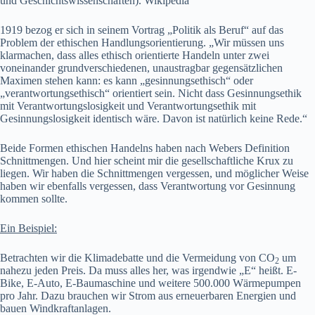
und Geschichtswissenschaften). Wikipedia
1919 bezog er sich in seinem Vortrag „Politik als Beruf“ auf das
Problem der ethischen Handlungsorientierung. „Wir müssen uns
klarmachen, dass alles ethisch orientierte Handeln unter zwei
voneinander grundverschiedenen, unaustragbar gegensätzlichen
Maximen stehen kann: es kann „gesinnungsethisch“ oder
„verantwortungsethisch“ orientiert sein. Nicht dass Gesinnungsethik
mit Verantwortungslosigkeit und Verantwortungsethik mit
Gesinnungslosigkeit identisch wäre. Davon ist natürlich keine Rede.“
Beide Formen ethischen Handelns haben nach Webers Definition
Schnittmengen. Und hier scheint mir die gesellschaftliche Krux zu
liegen. Wir haben die Schnittmengen vergessen, und möglicher Weise
haben wir ebenfalls vergessen, dass Verantwortung vor Gesinnung
kommen sollte.
Ein Beispiel:
Betrachten wir die Klimadebatte und die Vermeidung von CO
um
2
nahezu jeden Preis. Da muss alles her, was irgendwie „E“ heißt. E-
Bike, E-Auto, E-Baumaschine und weitere 500.000 Wärmepumpen
pro Jahr. Dazu brauchen wir Strom aus erneuerbaren Energien und
bauen Windkraftanlagen.