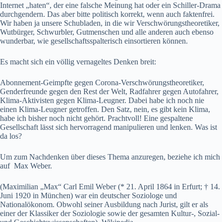
Internet „haten“, der eine falsche Meinung hat oder ein Schiller-Drama
durchgendern. Das aber bitte politisch korrekt, wenn auch faktenfrei.
Wir haben ja unsere Schubladen, in die wir Verschwörungstheoretiker,
Wutbürger, Schwurbler, Gutmenschen und alle anderen auch ebenso
wunderbar, wie gesellschaftsspalterisch einsortieren können.
Es macht sich ein völlig vernageltes Denken breit:
Abonnement-Geimpfte gegen Corona-Verschwörungstheoretiker,
Genderfreunde gegen den Rest der Welt, Radfahrer gegen Autofahrer,
Klima-Aktivisten gegen Klima-Leugner. Dabei habe ich noch nie
einen Klima-Leugner getroffen. Den Satz, nein, es gibt kein Klima,
habe ich bisher noch nicht gehört. Prachtvoll! Eine gespaltene
Gesellschaft lässt sich hervorragend manipulieren und lenken. Was ist
da los?
Um zum Nachdenken über dieses Thema anzuregen, beziehe ich mich
auf Max Weber.
(Maximilian „Max“ Carl Emil Weber (* 21. April 1864 in Erfurt; † 14.
Juni 1920 in München) war ein deutscher Soziologe und
Nationalökonom. Obwohl seiner Ausbildung nach Jurist, gilt er als
einer der Klassiker der Soziologie sowie der gesamten Kultur-, Sozial-