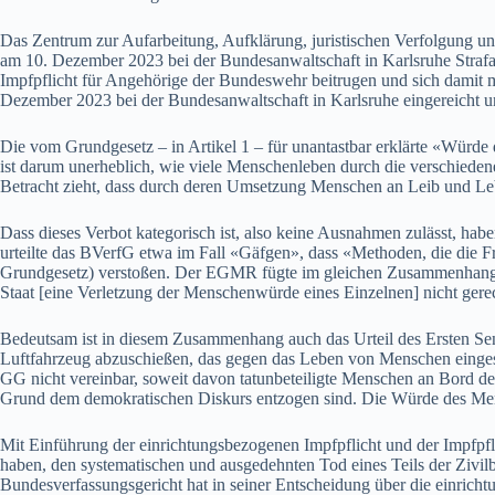
Das Zentrum zur Aufarbeitung, Aufklärung, juristischen Verfolgung
am 10. Dezember 2023 bei der Bundesanwaltschaft in Karlsruhe Strafanz
Impfpflicht für Angehörige der Bundeswehr beitrugen und sich damit 
Dezember 2023 bei der Bundesanwaltschaft in Karlsruhe eingereicht un
Die vom Grundgesetz – in Artikel 1 – für unantastbar erklärte «Würde
ist darum unerheblich, wie viele Menschenleben durch die verschieden
Betracht zieht, dass durch deren Umsetzung Menschen an Leib und 
Dass dieses Verbot kategorisch ist, also keine Ausnahmen zulässt, h
urteilte das BVerfG etwa im Fall «Gäfgen», dass «Methoden, die die Fr
Grundgesetz) verstoßen. Der EGMR fügte im gleichen Zusammenhang an
Staat [eine Verletzung der Menschenwürde eines Einzelnen] nicht ge
Bedeutsam ist in diesem Zusammenhang auch das Urteil des Ersten Sen
Luftfahrzeug abzuschießen, das gegen das Leben von Menschen eingese
GG nicht vereinbar, soweit davon tatunbeteiligte Menschen an Bord d
Grund dem demokratischen Diskurs entzogen sind. Die Würde des Mensche
Mit Einführung der einrichtungsbezogenen Impfpflicht und der Impfpfli
haben, den systematischen und ausgedehnten Tod eines Teils der Zivil
Bundesverfassungsgericht hat in seiner Entscheidung über die einricht