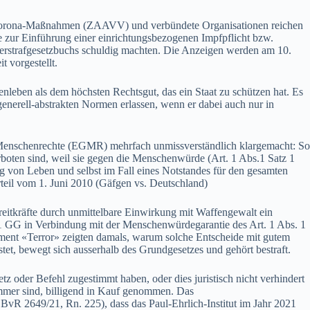
r Corona-Maßnahmen (ZAAVV) und verbündete Organisationen reichen
e zur Einführung einer einrichtungsbezogenen Impfpflicht bzw.
erstrafgesetzbuchs schuldig machten. Die Anzeigen werden am 10.
 vorgestellt.
leben als dem höchsten Rechtsgut, das ein Staat zu schützen hat. Es
enerell-abstrakten Normen erlassen, wenn er dabei auch nur in
ür Menschenrechte (EGMR) mehrfach unmissverständlich klargemacht: So
rboten sind, weil sie gegen die Menschenwürde (Art. 1 Abs.1 Satz 1
von Leben und selbst im Fall eines Notstandes für den gesamten
eil vom 1. Juni 2010 (Gäfgen vs. Deutschland)
itkräfte durch unmittelbare Einwirkung mit Waffengewalt ein
 1 GG in Verbindung mit der Menschenwürdegarantie des Art. 1 Abs. 1
ment «Terror» zeigten damals, warum solche Entscheide mit gutem
et, bewegt sich ausserhalb des Grundgesetzes und gehört bestraft.
 oder Befehl zugestimmt haben, oder dies juristisch nicht verhindert
immer sind, billigend in Kauf genommen. Das
 BvR 2649/21, Rn. 225), dass das Paul-Ehrlich-Institut im Jahr 2021