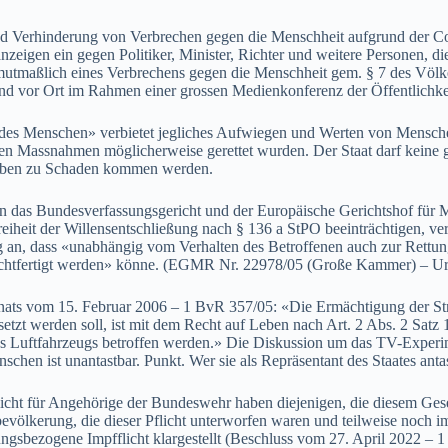
 und Verhinderung von Verbrechen gegen die Menschheit aufgrund de
eigen ein gegen Politiker, Minister, Richter und weitere Personen, di
mutmaßlich eines Verbrechens gegen die Menschheit gem. § 7 des Völk
d vor Ort im Rahmen einer grossen Medienkonferenz der Öffentlichkeit
 des Menschen» verbietet jegliches Aufwiegen und Werten von Menschen
en Massnahmen möglicherweise gerettet wurden. Der Staat darf keine g
Leben zu Schaden kommen werden.
aben das Bundesverfassungsgericht und der Europäische Gerichtshof f
eiheit der Willensentschließung nach § 136 a StPO beeinträchtigen, ve
, dass «unabhängig vom Verhalten des Betroffenen auch zur Rettung 
rechtfertigt werden» könne. (EGMR Nr. 22978/05 (Große Kammer) – Urt
ats vom 15. Februar 2006 – 1 BvR 357/05: «Die Ermächtigung der Stre
tzt werden soll, ist mit dem Recht auf Leben nach Art. 2 Abs. 2 Satz
es Luftfahrzeugs betroffen werden.» Die Diskussion um das TV-Experi
n ist unantastbar. Punkt. Wer sie als Repräsentant des Staates antast
cht für Angehörige der Bundeswehr haben diejenigen, die diesem Gesetz
bevölkerung, die dieser Pflicht unterworfen waren und teilweise noch 
ungsbezogene Impfflicht klargestellt (Beschluss vom 27. April 2022 – 1