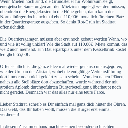
Wenn Mieten hoch sind, die Grundsteuer für Wohnraum steigt,
energetische Sanierungen auf den Mietzins umgelegt werden müssen,
obendrein die Energiekosten in die Höhe gehen, dann kann der
Normalbürger doch auch mal eben 110,00€ monatlich für einen Platz
in der Quartiersgarage ausgeben. So denkt Rot-Grün im Stadtrat
offensichtlich.
Die Quartiersgaragen müssen aber erst noch gebaut werden Wann, wo
und wie ist völlig unklar! Wie die Stadt auf 110,00€ Miete kommt, das
weiß auch niemand. Ein Dauerparkplatz unter dem Kesselbrink kostet
lediglich 65,00€.
Offensichtlich ist die ganze Idee mal wieder genauso unausgegoren,
wie der Umbau der Altstadt, wobei die endgültige Verkehrsführung
dort immer noch nicht geklärt zu sein scheint. Von den neuen Plänen,
nahezu alle Stellplätze dort abzuschaffen, wurde während der mit
großem Aplomb durchgeführten Bürgerbeteiligung überhaupt noch
nicht geredet. Demnach war das alles nur eine teure Farce.
Lieber Stadtrat, schreib es Dir einfach mal ganz dick hinter die Ohren.
Das Geld, das Ihr haben wollt, müssen die Bürger erst einmal
verdienen!
In diesem Zusammenhang macht es einen besonders schlechten