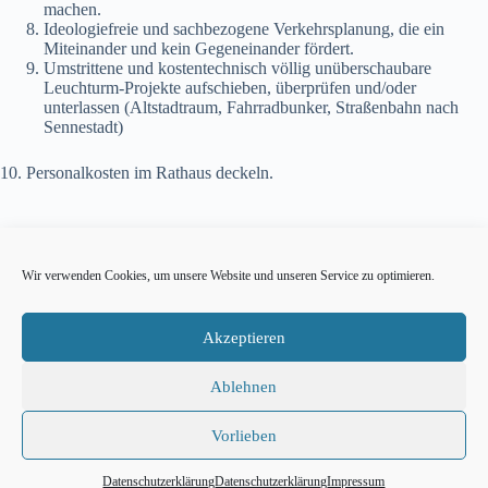
machen.
Ideologiefreie und sachbezogene Verkehrsplanung, die ein
Miteinander und kein Gegeneinander fördert.
Umstrittene und kostentechnisch völlig unüberschaubare
Leuchturm-Projekte aufschieben, überprüfen und/oder
unterlassen (Altstadtraum, Fahrradbunker, Straßenbahn nach
Sennestadt)
10. Personalkosten im Rathaus deckeln.
Wir verwenden Cookies, um unsere Website und unseren Service zu optimieren.
Akzeptieren
Weitere Informationen
diebasis OWL
diebasis NRW
Ablehnen
diebasis Bund
Vorlieben
Impressum
Datenschutzerklärung
Datenschutzerklärung
Datenschutzerklärung
Impressum