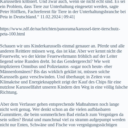
Karussellen kritisiert. Und zwar auch, wenn sie nicht echt sind. Es sei
ein Problem, dass Tiere zur Unterhaltung eingesetzt werden, sagte
Peter Höffken, Fachreferent für Tiere in der Unterhaltungsbranche bei
Peta in Deutschland.“ 11.02.2024 | 09:41|
https://www.zdf.de/nachrichten/panorama/karussel-tiere-tierschutz-
peta-100.html
Schauen wir uns Kinderkarussells einmal genauer an. Pferde und alle
anderen Reittiere müssen weg, das ist klar. Aber wer kennt nicht die
Feuerwehr, wo der kleine Feuerwehrmann fröhlich auf der Leiter
liegend seine Runden dreht. Ist das Gendergerecht? Wie weit
implizieren Omnibus und Polizeiautos -sogar noch heute- eher
Männerdomänen? Bis das wirklich geklärt ist, müssen solche
Karussells ganz verschwinden. Und überhaupt; in Zeiten von
Klimakrise und Energieknappheit zeigt der Kauf des Chips für eine
nutzlose Karussellfahrt unseren Kindern den Weg in eine völlig falsche
Richtung.
Aber dem Verfasser gehen entsprechende Maßnahmen noch lange
nicht weit genug. Wer denkt schon an die vielen aufblasbaren
Gummitiere, die beim sommerlichen Bad einfach zum Vergnügen da
sein sollen? Brutal und manchmal viel zu stramm aufgepumpt werden
nicht nur Enten, Schwäne und Fische von vergnügungssüchtigen